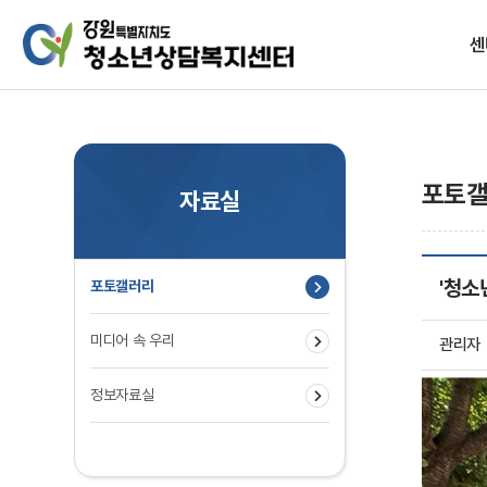
센
설립목
포토
자료실
'청소
포토갤러리
찾아
미디어 속 우리
관리자
정보자료실