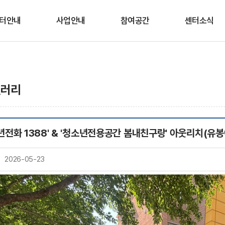
터안내
사업안내
참여공간
센터소식
인사말
청소년안전망
상담/심리검사 신청
공지사항
적 및 연혁
상담
교육/프로그램 신청
채용공고
갤러리
조직도
프로그램
웹 심리검사
센터일정
이용안내
시∙군센터 지원
미디어생활 상식
년전화 1388' & '청소년전용공간 봄내친구랑' 아웃리치(
OX퀴즈
오시는 길
봄내친구랑
온라인 상담실
2026-05-23