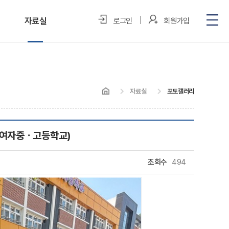
자료실
로그인
회원가입
포토갤러리
미디어 속 우리
자료실
포토갤러리
정보자료실
유봉여자중ㆍ고등학교)
조회수
494