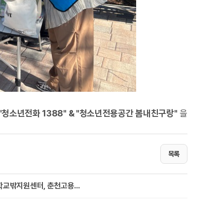
"청소년전화 1388" & "청소년전용공간 봄내친구랑"
을
목록
밖지원센터, 춘천고용...