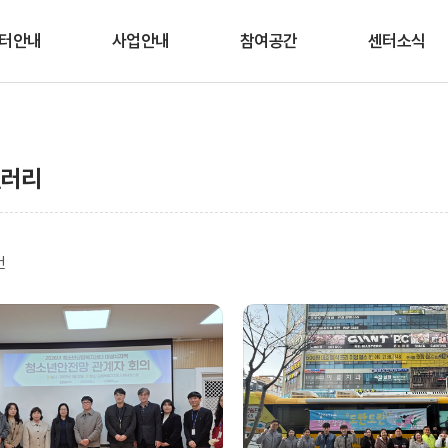
터안내
사업안내
참여공간
센터소식
인사말
청소년안전망
상담/심리검사 신청
공지사항
적 및 연혁
상담
교육/프로그램 신청
채용공고
갤러리
조직도
프로그램
웹 심리검사
센터일정
이용안내
시∙군센터 지원
미디어생활 상식
OX퀴즈
건
오시는 길
봄내친구랑
온라인 상담실