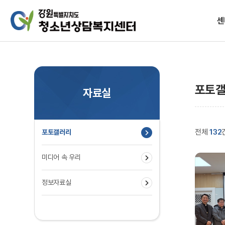
센
설립목
포토
자료실
전체
132
포토갤러리
찾아
미디어 속 우리
정보자료실