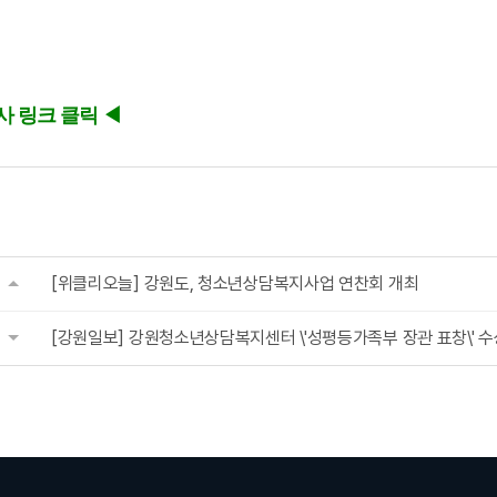
사 링크 클릭 ◀
[위클리오늘] 강원도, 청소년상담복지사업 연찬회 개최
[강원일보] 강원청소년상담복지센터 \'성평등가족부 장관 표창\' 수