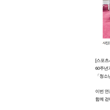
[스포츠
60주년
「청소
이번 연
함께 걷