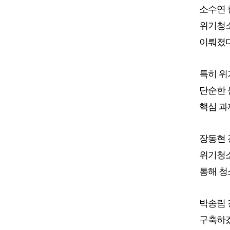
소수연 
위기청소
이뤄졌다
특히 위
단순한 
핵심 과
장동현 
위기청소
통해 청
박송림 
구축하겠