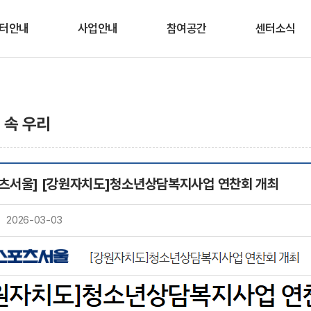
터안내
사업안내
참여공간
센터소식
인사말
청소년안전망
상담/심리검사 신청
공지사항
적 및 연혁
상담
교육/프로그램 신청
채용공고
 속 우리
조직도
프로그램
웹 심리검사
센터일정
이용안내
시∙군센터 지원
미디어생활 상식
츠서울] [강원자치도]청소년상담복지사업 연찬회 개최
OX퀴즈
오시는 길
봄내친구랑
온라인 상담실
2026-03-03