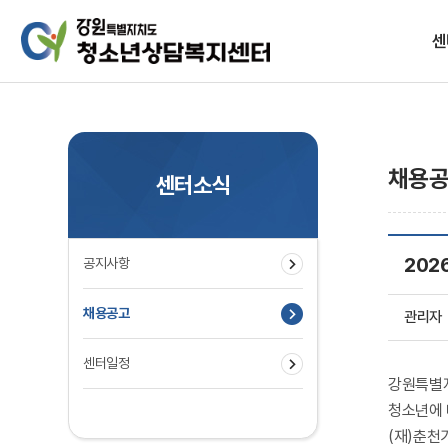
센
설립목
채용
센터소식
202
공지사항
찾아
채용공고
관리자
센터일정
강원특별
청소년에 
(재)춘천