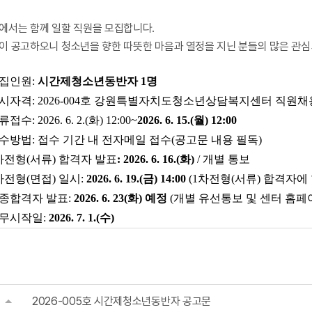
에서는 함께 일할 직원을 모집합니다.
이 공고하오니 청소년을 향한 따뜻한 마음과 열정을 지닌 분들의 많은 관심
집인원
:
시간제청소년동반자 1명
시자격
: 2026-004
호 강원특별자치도
청소년상담복지센터 직원채용
류접수
:
2026. 6.
2.
(화
) 12
:00~
2026
. 6. 15.(월
) 12:00
수방법
:
접수 기간 내 전자메일 접수(공고문 내용 필독)
차전형(서류) 합격자 발표
:
2026. 6. 16
.(화)
/
개별 통보
차전형(면접) 일시
:
2026. 6. 19.(금
) 14:00
(
1차전형(서류) 합격자에
종합격자 발표
:
2026. 6. 23(화)
예정
(
개별 유선통보 및 센터 홈페
무시작일
:
2026. 7. 1.(수
)
2026-005호 시간제청소년동반자 공고문