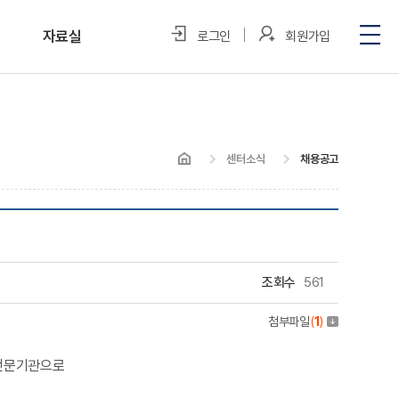
자료실
로그인
회원가입
포토갤러리
미디어 속 우리
센터소식
채용공고
정보자료실
조회수
561
첨부파일
(
1
)
 전문기관으로