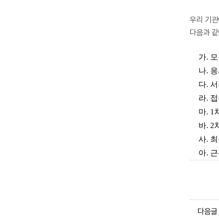
우리 기관
다음과 같
가
.
모
나.
응
다.
서
라.
접
마.
1
바.
2
사.
최
아.
근
다음글