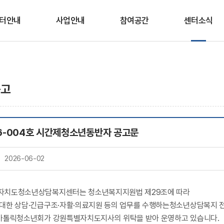
터안내
사업안내
참여공간
센터소식
인사말
청소년안전망
상담/심리검사 신청
공지사항
적 및 연혁
상담
교육/프로그램 신청
채용공고
공고
조직도
프로그램
웹 심리검사
센터일정
이용안내
시∙군센터 지원
미디어생활 상식
6-004호 시간제청소년동반자 공고문
OX퀴즈
오시는 길
봄내친구랑
온라인 상담실
2026-06-02
자치도청소년상담복지센터는 청소년복지지원법 제29조에 따라
대한 상담·긴급구조·자활·의료지원 등의 업무를 수행하는청소년상담복지
가톨릭청소년회가 강원특별자치도지사의 위탁을 받아 운영하고 있습니다.