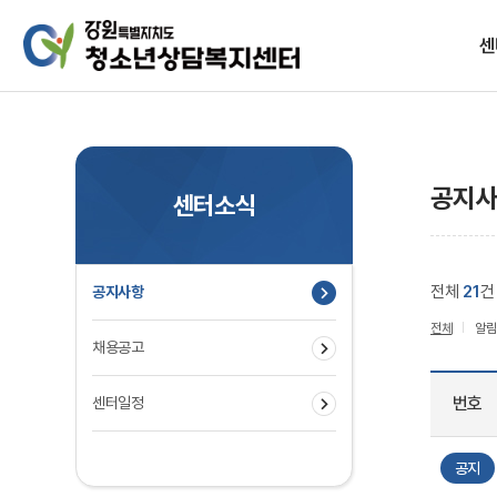
센
설립목
공지
센터소식
전체
21
건
공지사항
찾아
전체
알림
채용공고
번호
센터일정
공지