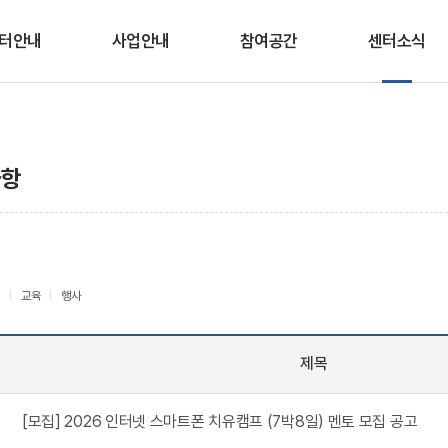
터안내
사업안내
참여공간
센터소식
인사말
청소년안전망
상담/심리검사 신청
공지사항
적 및 연혁
상담
교육/프로그램 신청
채용공고
사항
조직도
프로그램
웹 심리검사
센터일정
이용안내
시∙군센터 지원
미디어생활 상식
OX퀴즈
오시는 길
봄내친구랑
교육
행사
온라인 상담실
제목
[모집] 2026 인터넷 스마트폰 치유캠프 (7박8일) 멘토 모집 공고