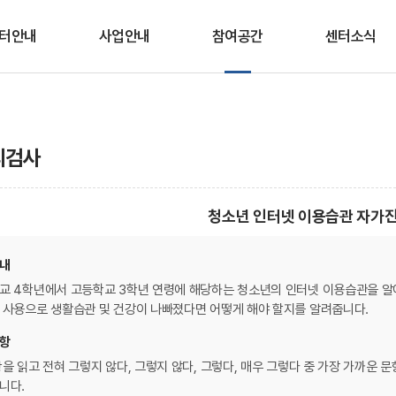
터안내
사업안내
참여공간
센터소식
인사말
청소년안전망
상담/심리검사 신청
공지사항
적 및 연혁
상담
교육/프로그램 신청
채용공고
리검사
조직도
프로그램
웹 심리검사
센터일정
이용안내
시∙군센터 지원
미디어생활 상식
청소년 인터넷 이용습관 자가
OX퀴즈
오시는 길
봄내친구랑
내
온라인 상담실
교 4학년에서 고등학교 3학년 연령에 해당하는 청소년의 인터넷 이용습관을 알
 사용으로 생활습관 및 건강이 나빠졌다면 어떻게 해야 할지를 알려줍니다.
항
항을 읽고 전혀 그렇지 않다, 그렇지 않다, 그렇다, 매우 그렇다 중 가장 가까운
니다.