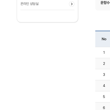
문항수 
온라인 상담실
No
1
2
3
4
5
6