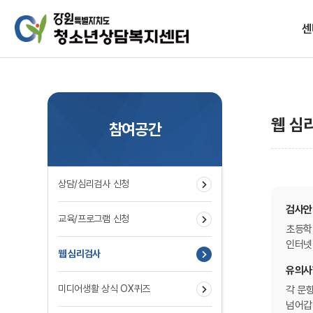
센
설립목
웹 심
참여공간
상담/심리검사 신청
찾아
검사안
교육/프로그램 신청
초등학
인터넷
웹 심리검사
유의사
미디어생활 상식 OX퀴즈
각 문
넘어갑